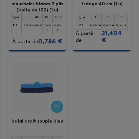
mouchoirs blancs 2 plis
frange 40 cm (1 u)
(boite de 100) (1 u)
Qté.
1
40
80
120
Qté.
1
2
3
P.U.
P.U.
1,329 €
1,079 €
0,900
0,786
43,090 €
35,962 €
31,404 €
€
€
31,404
À partir
€
de
0,786 €
À partir de
balai droit souple bleu