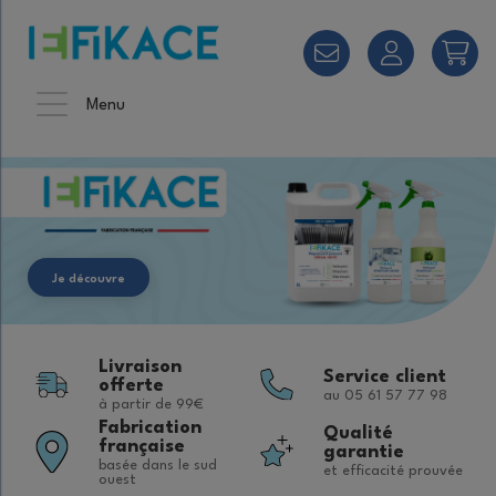
Menu
Je découvre
Livraison
Service client
offerte
au 05 61 57 77 98
à partir de 99€
Fabrication
Qualité
française
garantie
basée dans le sud
et efficacité prouvée
ouest