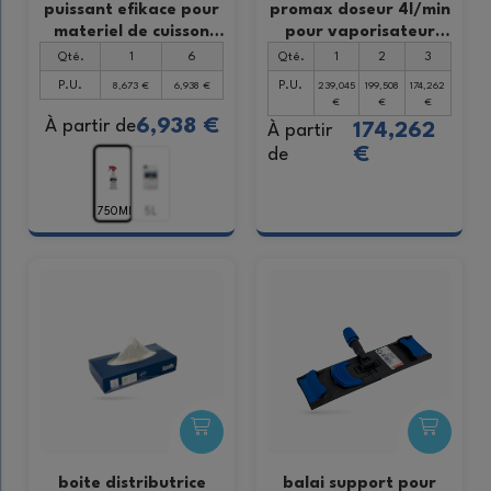
puissant efikace pour
promax doseur 4l/min
materiel de cuisson
pour vaporisateur
pae
750 ml (1 u)
Qté.
1
6
Qté.
1
2
3
P.U.
P.U.
8,673 €
6,938 €
239,045
199,508
174,262
€
€
€
6,938 €
À partir de
174,262
À partir
€
de
750ML
5L
boite distributrice
balai support pour