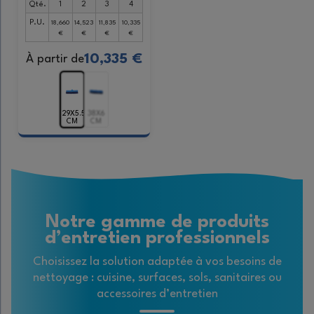
Qté.
1
2
3
4
P.U.
18,660
14,523
11,835
10,335
€
€
€
€
10,335 €
À partir de
29X5.5
38X6
CM
CM
Notre gamme de produits
d’entretien professionnels
Choisissez la solution adaptée à vos besoins de
nettoyage : cuisine, surfaces, sols, sanitaires ou
accessoires d’entretien