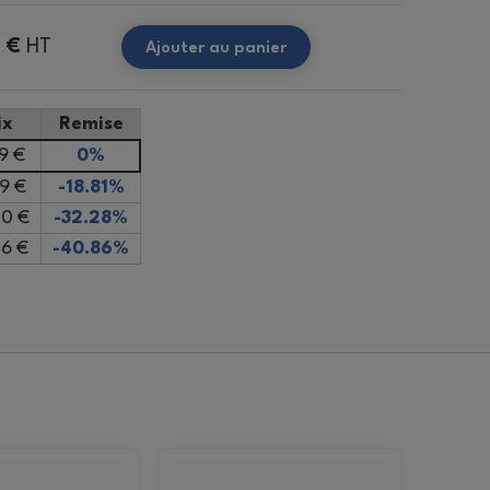
 €
HT
Ajouter au panier
ix
Remise
9 €
0%
9 €
-18.81%
0 €
-32.28%
6 €
-40.86%