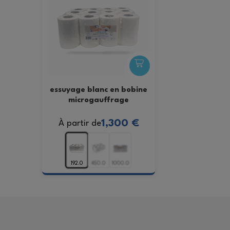
essuyage blanc en bobine
microgauffrage
1,300 €
À partir de
192.0
450.0
1000.0