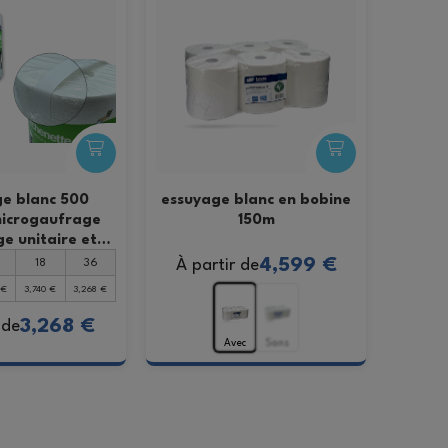
e blanc 500
essuyage blanc en bobine
 microgaufrage
150m
e unitaire et
se (6 u)
4,599 €
À partir de
18
36
 €
3,740 €
3,268 €
3,268 €
 de
Avec
Sans