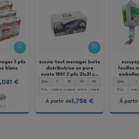
ager 3 plis
essuie-tout menager boite
essuyag
se blanc
distributrice en pure
feuilles
ouate 180f 2 plis 21x21 cm
emballag
(1 u)
an
1,081 €
Qté.
1
15
30
45
Qté.
1
P.U.
P.U.
2,881 €
2,246 €
1,875 €
1,756 €
4,483
1,756 €
À partir de
À partir
00.0