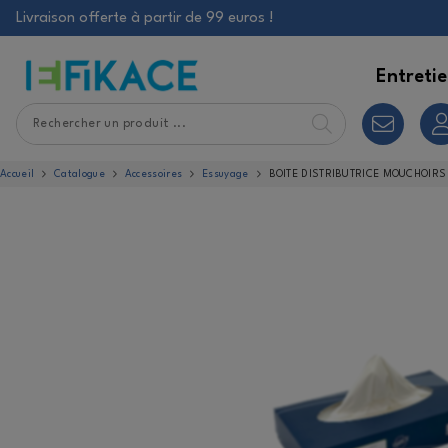
Livraison offerte à partir de 99 euros !
Entretie
S
A
B
Accueil
Catalogue
Accessoires
Essuyage
BOITE DISTRIBUTRICE MOUCHOIRS B
P
C
M
V
M
T
T
E