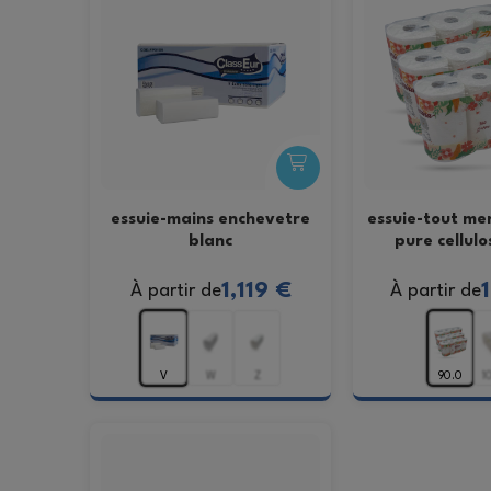
essuie-mains enchevetre
essuie-tout men
blanc
pure cellulo
1,119 €
À partir de
À partir de
V
W
Z
90.0
1