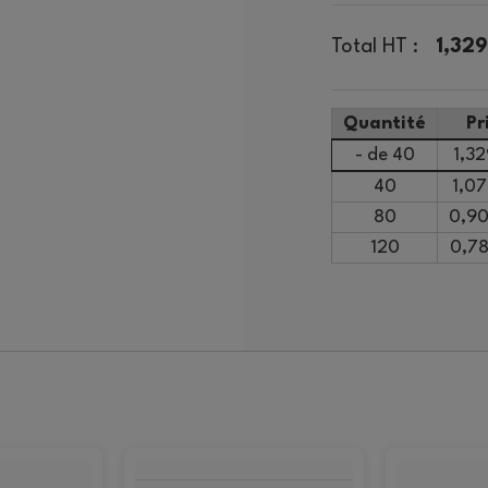
Total HT :
1,329
Quantité
Pr
- de 40
1,32
40
1,07
80
0,90
120
0,78