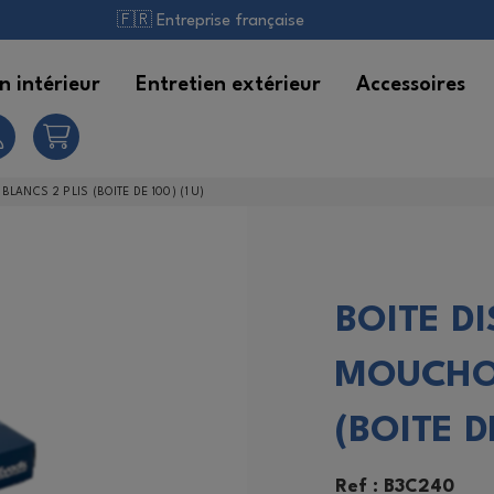
🇫🇷 Entreprise française
n intérieur
Entretien extérieur
Accessoires
anitaires
utomobile
alais et Brosses
LANCS 2 PLIS (BOITE DE 100) (1 U)
our la cuisine
ontenants et pulvérisation
BOITE DI
ulti-surfaces
êtements à usage unique
MOUCHOI
ains
extiles de Nettoyage
(BOITE DE
extiles
ssuyage
Ref : B3C240