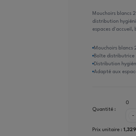
itres
quipements de Nettoyage
Mouchoirs blancs 2 
distribution hygiéni
espaces d'accueil, 
ac poubelle
Distributeurs
Mouchoirs blancs 2
Boîte distributric
Distribution hygién
Adapté aux espaces
0
Quantité :
-
Prix unitaire :
1,32