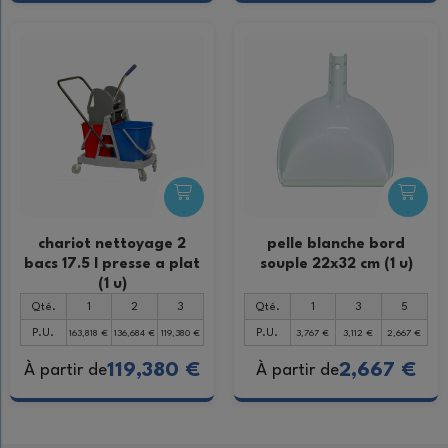
chariot nettoyage 2
pelle blanche bord
bacs 17.5 l presse a plat
souple 22x32 cm (1 u)
(1 u)
Qté.
1
2
3
Qté.
1
3
5
P.U.
P.U.
163,818 €
136,684 €
119,380 €
3,767 €
3,112 €
2,667 €
119,380 €
2,667 €
À partir de
À partir de