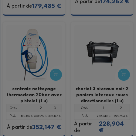
174,262 €
À partir de
179,485 €
À partir de
centrale nettoyage
chariot 3 niveaux noir 2
thermoclean 20bar avec
paniers lateraux roues
pistolet (1 u)
directionnelles (1 u)
Qté.
1
2
3
Qté.
1
2
P.U.
P.U.
483,169 €
403,297 €
352,147 €
262,040 €
228,904 €
228,904
À partir
352,147 €
À partir de
€
de