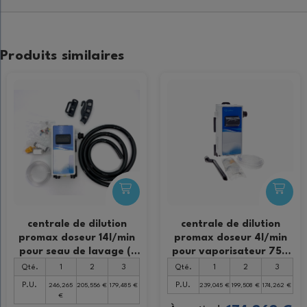
Produits similaires
centrale de dilution
centrale de dilution
promax doseur 14l/min
promax doseur 4l/min
pour seau de lavage (1
pour vaporisateur 750
u)
ml (1 u)
Qté.
1
2
3
Qté.
1
2
3
P.U.
P.U.
246,265
205,556 €
179,485 €
239,045 €
199,508 €
174,262 €
€