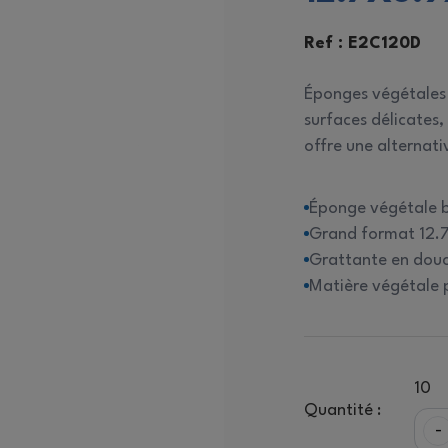
itres
quipements de Nettoyage
Ref : E2C120D
Éponges végétales
ac poubelle
surfaces délicates,
offre une alternati
Distributeurs
Éponge végétale b
Grand format 12.7x
Grattante en douc
Matière végétale 
10
Quantité :
-