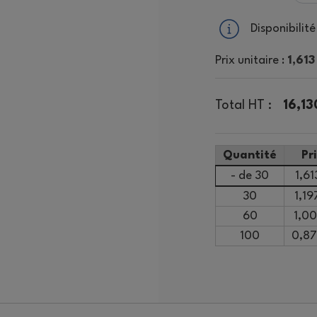
Disponibilité 
Prix unitaire :
1,613
Total HT :
16,13
Quantité
Pr
- de 30
1,61
30
1,19
60
1,00
100
0,87