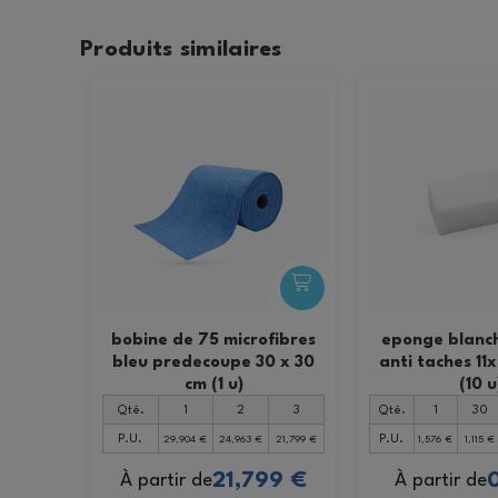
Produits similaires
bobine de 75 microfibres
eponge blanc
bleu predecoupe 30 x 30
anti taches 11
cm (1 u)
(10 u
Qté.
1
2
3
Qté.
1
30
P.U.
P.U.
29,904 €
24,963 €
21,799 €
1,576 €
1,115 €
21,799 €
0
À partir de
À partir de