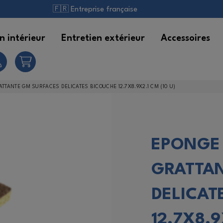
🇫🇷 Entreprise française
n intérieur
Entretien extérieur
Accessoires
anitaires
utomobile
alais et Brosses
TTANTE GM SURFACES DELICATES BICOUCHE 12.7X8.9X2.1 CM (10 U)
our la cuisine
ontenants et pulvérisation
EPONGE
ulti-surfaces
êtements à usage unique
GRATTAN
ains
extiles de Nettoyage
DELICAT
extiles
ssuyage
12.7X8.9