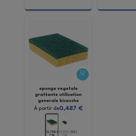
eponge vegetale
grattante utilisation
generale bicouche
0,487 €
À partir de
12.7X8.9X2.3
10.8X6.4X2.1
CM
CM