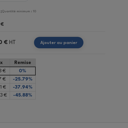
:
Quantité minimum : 10
 €
0 €
HT
Ajouter au panier
ix
Remise
3 €
0%
7 €
-25.79%
1 €
-37.94%
3 €
-45.88%