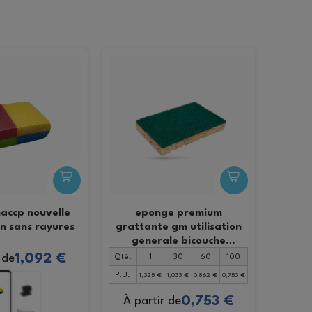
accp nouvelle
eponge premium
n sans rayures
grattante gm utilisation
generale bicouche
13x9x2.3 cm (10 u)
1,092 €
 de
Qté.
1
30
60
100
P.U.
1,325 €
1,033 €
0,862 €
0,753 €
0,753 €
À partir de