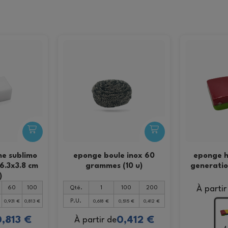
he sublimo
eponge boule inox 60
eponge h
x6.3x3.8 cm
grammes (10 u)
generatio
)
À partir
60
100
Qté.
1
100
200
P.U.
0,931 €
0,813 €
0,618 €
0,515 €
0,412 €
,813 €
0,412 €
À partir de